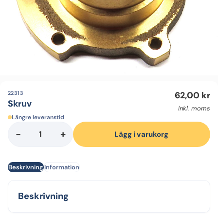
22313
62,00
kr
Skruv
inkl. moms
Längre leveranstid
-
+
Skruv
Lägg i varukorg
mängd
Beskrivning
Information
Beskrivning