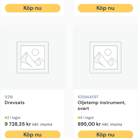
Köp nu
Köp nu
11216
105944597
Drevsats
Oljetemp instrument,
svart
2 I lager
4 I lager
9 728,35
kr
895,00
kr
inkl. moms
inkl. moms
Köp nu
Köp nu