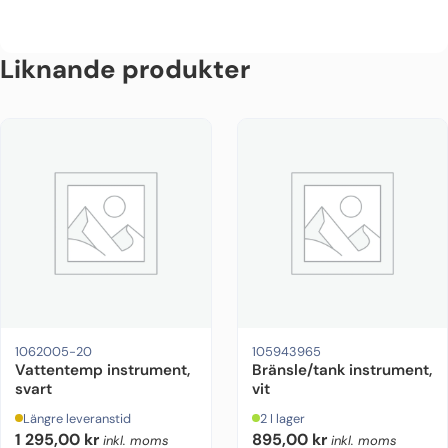
Liknande produkter
1062005-20
105943965
Vattentemp instrument,
Bränsle/tank instrument,
svart
vit
Längre leveranstid
2 I lager
1 295,00
kr
895,00
kr
inkl. moms
inkl. moms