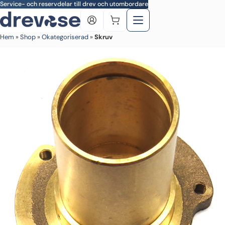
Skip to main content
Service- och reservdelar till drev och utombordare
Hem
»
Shop
»
Okategoriserad
»
Skruv