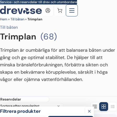
Skip to main content
Service- och reservdelar till drev och utombordare
Hem
»
Till båten
»
Trimplan
Till båten
Trimplan
(68)
Trimplan är oumbärliga för att balansera båten under
gång och ge optimal stabilitet. De hjälper till att
minska bränsleförbrukningen, förbättra sikten och
skapa en bekvämare körupplevelse, särskilt i höga
vågor eller ojämna vattenförhållanden.
Reservdelar
Filtrera produkter
Filtrera produkter