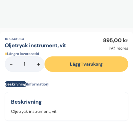
105943964
895,00
kr
Oljetryck instrument, vit
inkl. moms
Längre leveranstid
-
+
Oljetryck
Lägg i varukorg
instrument,
vit
Beskrivning
Information
mängd
Beskrivning
Oljetryck instrument, vit