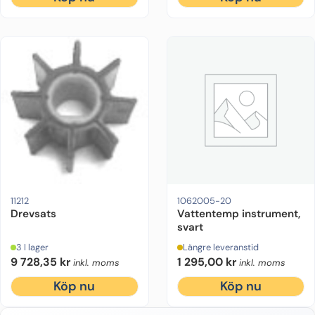
11212
1062005-20
Drevsats
Vattentemp instrument,
svart
3 I lager
Längre leveranstid
9 728,35
kr
1 295,00
kr
inkl. moms
inkl. moms
Köp nu
Köp nu