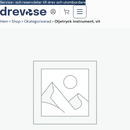
Skip to main content
Service- och reservdelar till drev och utombordare
Hem
»
Shop
»
Okategoriserad
»
Oljetryck instrument, vit