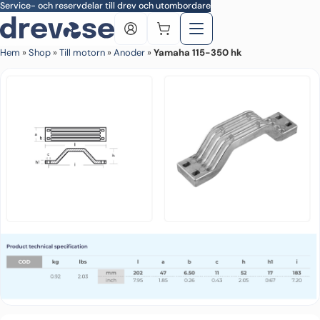
Skip to main content
Service- och reservdelar till drev och utombordare
Hem
»
Shop
»
Till motorn
»
Anoder
»
Yamaha 115-350 hk