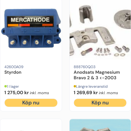
Drevmodell:
Bravo 1, Bravo 2, Bravo 3
Motorfabrikat:
Drevmodell:
Mercruiser
Bravo 2, Bravo 3
Ursprun
42600A09
888760Q03
Styrdon
Anodsats Magnesium
Bravo 2 & 3 <-2003
1 I lager
Längre leveranstid
1 275,00
kr
1 269,69
kr
inkl. moms
inkl. moms
Köp nu
Köp nu