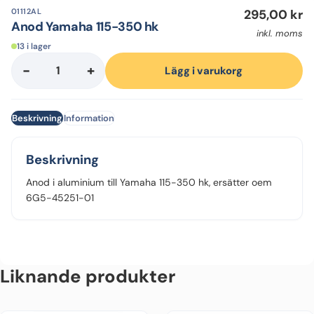
01112AL
295,00
kr
Anod Yamaha 115-350 hk
inkl. moms
13 i lager
-
+
Anod
Lägg i varukorg
Yamaha
115-
Beskrivning
Information
350
hk
mängd
Beskrivning
Anod i aluminium till Yamaha 115-350 hk, ersätter oem
6G5-45251-01
Liknande produkter