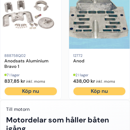
Motorfabrikat:
Mercruiser
Drevmodell:
Bravo 1
Motorfabrikat:
Material:
Aluminium
OMC
Ursprung:
Ori
888758Q02
12772
Anodsats Aluminium
Anod
Bravo 1
7 I lager
2 I lager
837,85
kr
438,00
kr
inkl. moms
inkl. moms
Köp nu
Köp nu
Till motorn
Motordelar som håller båten
igång