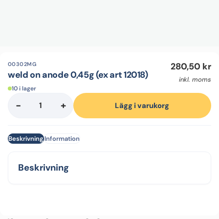
00302MG
280,50
kr
weld on anode 0,45g (ex art 12018)
inkl. moms
10 i lager
-
+
weld
Lägg i varukorg
on
anode
Beskrivning
Information
0,45g
(ex
art
Beskrivning
12018)
mängd