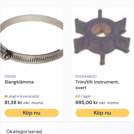
01056
105944600
Slangklämma
Trim/tilt instrument,
svart
Längre leveranstid
2 I lager
81,38
kr
895,00
kr
inkl. moms
inkl. moms
Köp nu
Köp nu
Okategoriserad