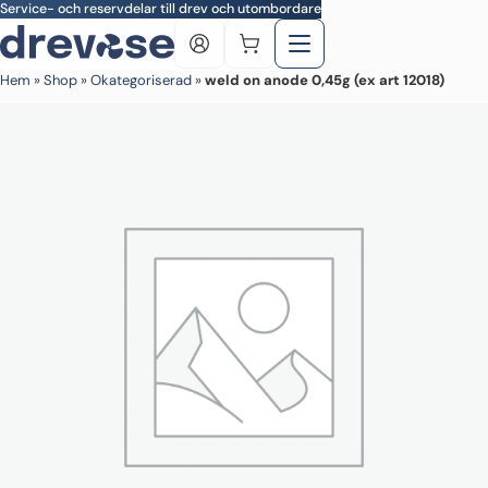
Skip to main content
Service- och reservdelar till drev och utombordare
Hem
»
Shop
»
Okategoriserad
»
weld on anode 0,45g (ex art 12018)