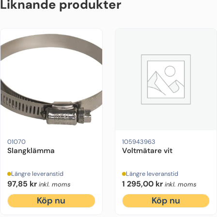
Liknande produkter
01070
105943963
Slangklämma
Voltmätare vit
Längre leveranstid
Längre leveranstid
97,85
kr
1 295,00
kr
inkl. moms
inkl. moms
Köp nu
Köp nu