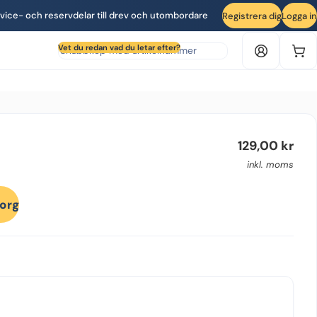
vice- och reservdelar till drev och utombordare
Registrera dig
Logga in
Sök produkt efter artikelnummer
Vet du redan vad du letar efter?
129,00
kr
inkl. moms
korg