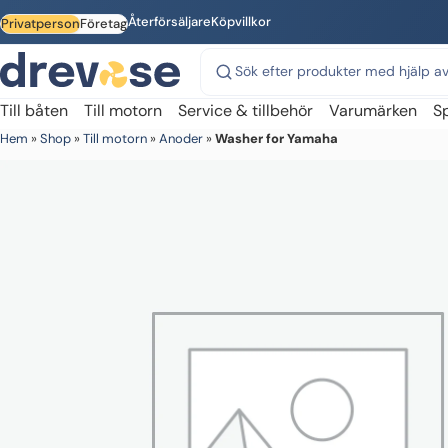
Skip to main content
Återförsäljare
Köpvillkor
Privatperson
Företag
Sök på webbplatsen
Till båten
Till motorn
Service & tillbehör
Varumärken
S
Hem
»
Shop
»
Till motorn
»
Anoder
»
Washer for Yamaha