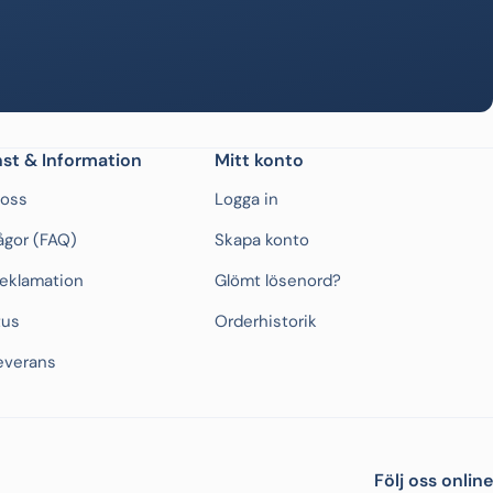
st & Information
Mitt konto
 oss
Logga in
rågor (FAQ)
Skapa konto
Reklamation
Glömt lösenord?
tus
Orderhistorik
everans
Följ oss online