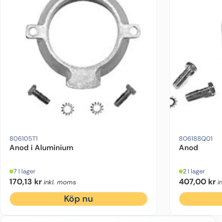
Drevmodell:
Bravo 1/2/3
Ursprung:
Motorfabrikat:
Mercruiser
Drevmodell:
Alpha
806105T1
806188Q01
Anod i Aluminium
Anod
7 I lager
2 I lager
170,13
kr
407,00
kr
inkl. moms
i
Köp nu