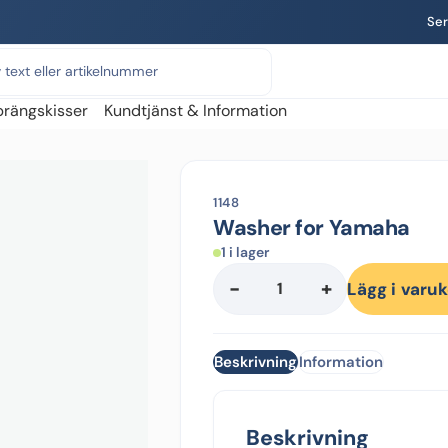
Ser
prängskisser
Kundtjänst & Information
1148
Washer for Yamaha
1 i lager
-
+
Washer
Lägg i varu
for
Yamaha
mängd
Beskrivning
Information
Beskrivning