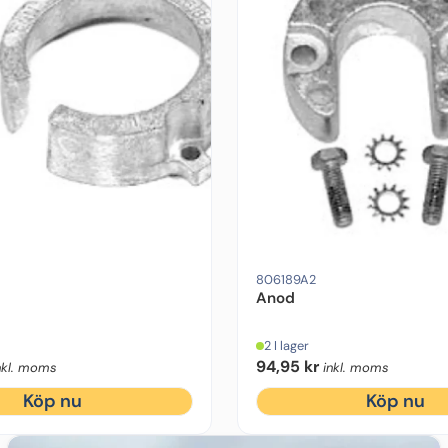
 One Gen 2
Motorfabrikat:
Mercruiser
Drevmodell:
Alpha One Gen 2
Motorfa
806189A2
Anod
2 I lager
94,95
kr
nkl. moms
inkl. moms
Köp nu
Köp nu