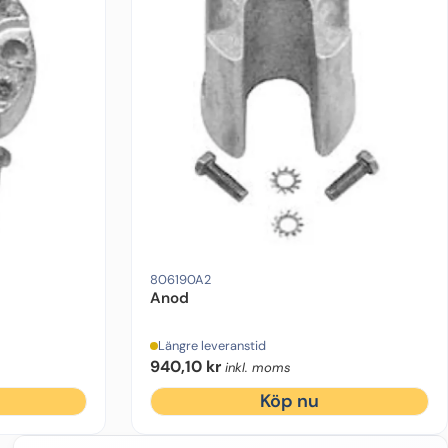
brikat:
Mercruiser
Drevmodell:
Bravo 1/2/3
Ursprung:
Motorfabrikat:
Mercru
806190A2
Anod
Längre leveranstid
940,10
kr
inkl. moms
Köp nu