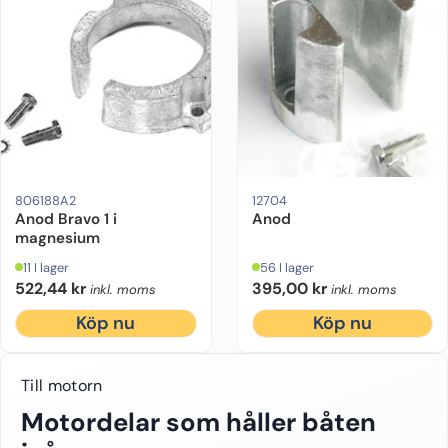
Motorfabrikat:
Mercruiser
Drevmodell:
Bravo 1
Drevmodell:
Material:
Alpha One Gen 2
Magnesium
Ursprung:
Urspru
Or
806188A2
12704
Anod Bravo 1 i
Anod
magnesium
11 I lager
56 I lager
522,44
kr
395,00
kr
inkl. moms
inkl. moms
Köp nu
Köp nu
Till motorn
Motordelar som håller båten