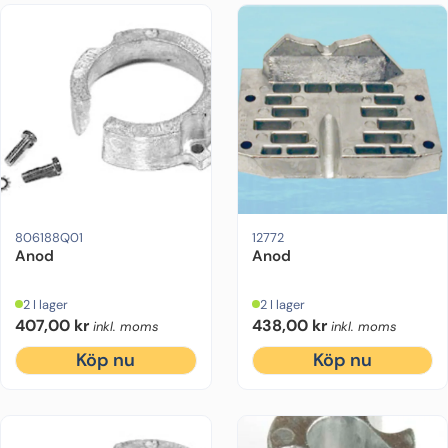
Drevmodell:
Alpha One Gen 2
Motorfabrikat:
Motorfabrikat:
Mercruiser
OMC
806188Q01
12772
Anod
Anod
2 I lager
2 I lager
407,00
kr
438,00
kr
inkl. moms
inkl. moms
Köp nu
Köp nu