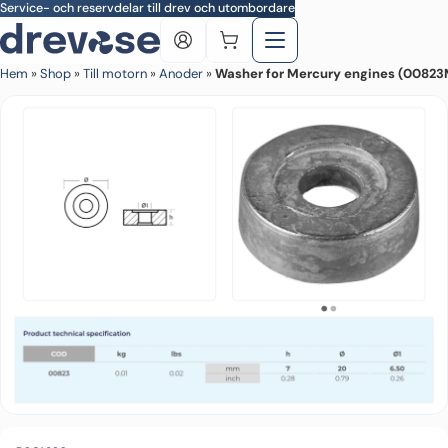
Skip to main content
Service- och reservdelar till drev och utombordare
Hem
»
Shop
»
Till motorn
»
Anoder
»
Washer for Mercury engines (0082