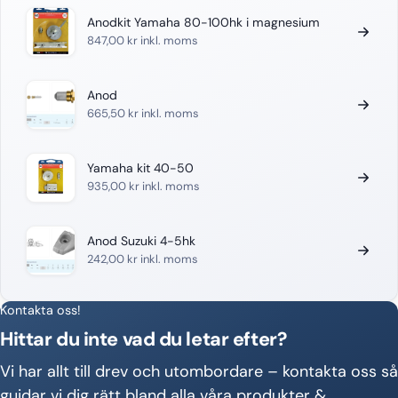
Anodkit Yamaha 80-100hk i magnesium
847,00
kr
inkl. moms
Anod
665,50
kr
inkl. moms
Yamaha kit 40-50
935,00
kr
inkl. moms
Anod Suzuki 4-5hk
242,00
kr
inkl. moms
Kontakta oss!
Hittar du inte vad du letar efter?
Vi har allt till drev och utombordare – kontakta oss så
guidar vi dig rätt bland alla våra produkter &