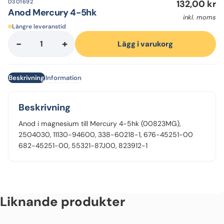
D301692
132,00
kr
Anod Mercury 4-5hk
inkl. moms
Längre leveranstid
-
+
Anod
Lägg i varukorg
Mercury
4-
Beskrivning
Information
5hk
mängd
Beskrivning
Anod i magnesium till Mercury 4-5hk (00823MG),
2504030, 11130-94600, 338-60218-1, 676-45251-00
682-45251-00, 55321-87J00, 823912-1
Liknande produkter