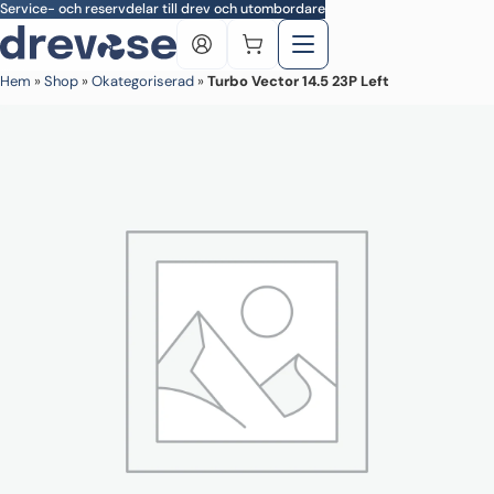
Skip to main content
Service- och reservdelar till drev och utombordare
Hem
»
Shop
»
Okategoriserad
»
Turbo Vector 14.5 23P Left