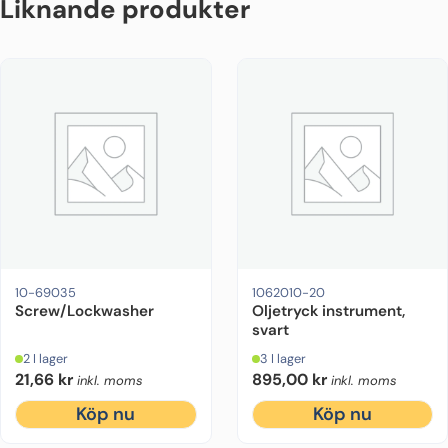
Liknande produkter
10-69035
1062010-20
Screw/Lockwasher
Oljetryck instrument,
svart
2 I lager
3 I lager
21,66
kr
895,00
kr
inkl. moms
inkl. moms
Köp nu
Köp nu