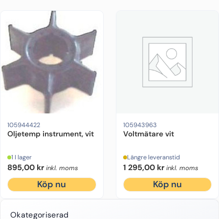
105944422
105943963
Oljetemp instrument, vit
Voltmätare vit
1 I lager
Längre leveranstid
895,00
kr
1 295,00
kr
inkl. moms
inkl. moms
Köp nu
Köp nu
Okategoriserad