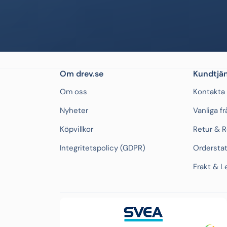
Om drev.se
Kundtjän
Om oss
Kontakta
Nyheter
Vanliga f
Köpvillkor
Retur & 
Integritetspolicy (GDPR)
Ordersta
Frakt & L