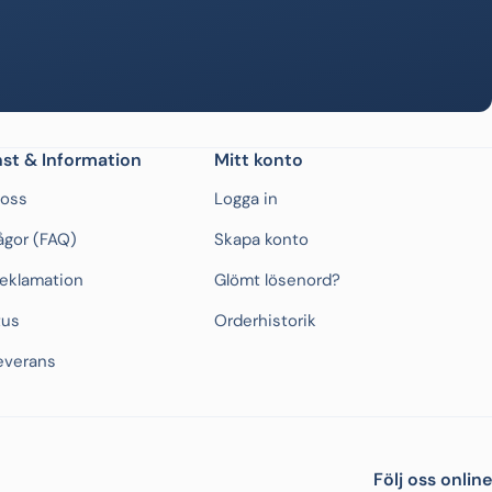
st & Information
Mitt konto
 oss
Logga in
rågor (FAQ)
Skapa konto
Reklamation
Glömt lösenord?
tus
Orderhistorik
everans
Följ oss online