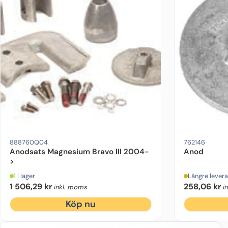
Motorfabrikat:
Mercruiser
Drevmodell:
Bravo 3
Material:
Magnesium
Drevmodell:
Ursprung:
Alpha
O
888760Q04
762146
Anodsats Magnesium Bravo III 2004-
Anod
>
1 I lager
Längre levera
1 506,29
kr
258,06
kr
inkl. moms
i
Köp nu