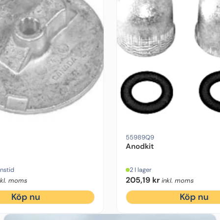
 One Gen 2
riginal
Motorfabrikat:
Mercruiser
Drevmodell:
Alpha One Gen 1
Ursprun
55989Q9
Anodkit
nstid
2 I lager
205,19
kr
nkl. moms
inkl. moms
Köp nu
Köp nu