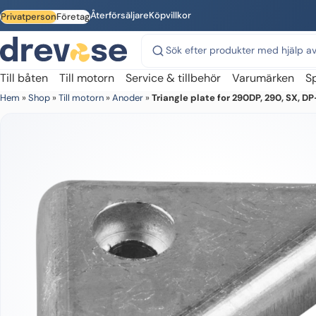
Skip to main content
Återförsäljare
Köpvillkor
Privatperson
Företag
Sök på webbplatsen
Till båten
Till motorn
Service & tillbehör
Varumärken
S
Hem
»
Shop
»
Till motorn
»
Anoder
»
Triangle plate for 290DP, 290, SX, 