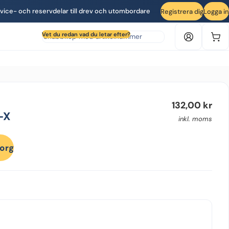
vice- och reservdelar till drev och utombordare
Registrera dig
Logga in
Sök produkt efter artikelnummer
Vet du redan vad du letar efter?
132,00
kr
-X
inkl. moms
korg