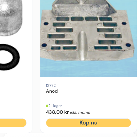
g:
Original
Motorfabrikat:
Motorfabrikat:
Mercruiser
OMC
12772
Anod
2 I lager
438,00
kr
inkl. moms
Köp nu