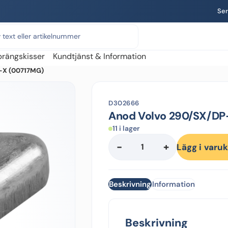
Ser
prängskisser
Kundtjänst & Information
DP-X (00717MG)
D302666
Anod Volvo 290/SX/DP
11 i lager
-
+
Anod
Lägg i varu
Volvo
290/SX/DP-
X
Beskrivning
Information
mängd
Beskrivning