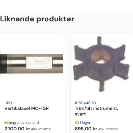
Liknande produkter
11110
105944600
Vertikalaxel MC-1&R
Trim/tilt instrument,
svart
Längre leveranstid
2 I lager
2 100,00
kr
895,00
kr
inkl. moms
inkl. moms