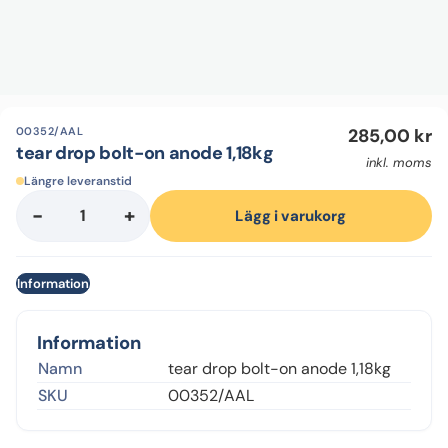
00352/AAL
285,00
kr
tear drop bolt-on anode 1,18kg
inkl. moms
Längre leveranstid
-
+
tear
Lägg i varukorg
drop
bolt-
Information
on
anode
1,18kg
Information
mängd
Namn
tear drop bolt-on anode 1,18kg
SKU
00352/AAL