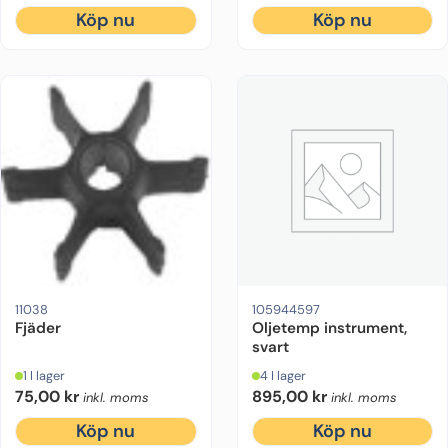
Köp nu
Köp nu
11038
105944597
Fjäder
Oljetemp instrument,
svart
1 I lager
4 I lager
75,00
kr
895,00
kr
inkl. moms
inkl. moms
Köp nu
Köp nu