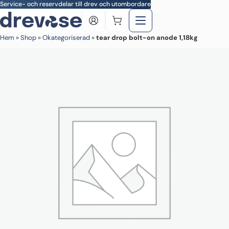
Skip to main content
Service- och reservdelar till drev och utombordare
Hem
»
Shop
»
Okategoriserad
»
tear drop bolt-on anode 1,18kg