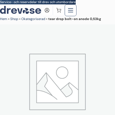
Skip to main content
Service- och reservdelar till drev och utombordare
Hem
»
Shop
»
Okategoriserad
»
tear drop bolt-on anode 0,53kg