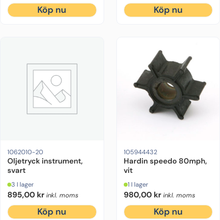
Köp nu
Köp nu
1062010-20
105944432
Oljetryck instrument,
Hardin speedo 80mph,
svart
vit
3 I lager
1 I lager
895,00
kr
980,00
kr
inkl. moms
inkl. moms
Köp nu
Köp nu