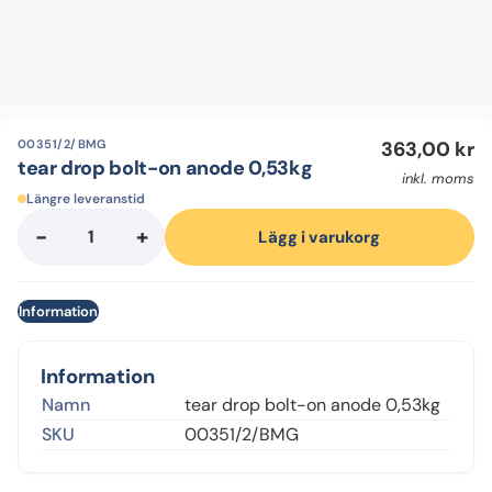
00351/2/BMG
363,00
kr
tear drop bolt-on anode 0,53kg
inkl. moms
Längre leveranstid
-
+
tear
Lägg i varukorg
drop
bolt-
Information
on
anode
0,53kg
Information
mängd
Namn
tear drop bolt-on anode 0,53kg
SKU
00351/2/BMG