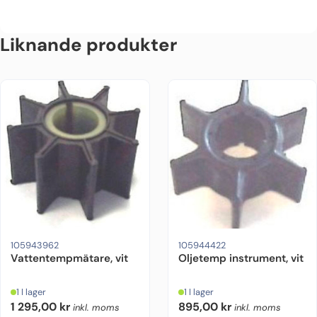
Liknande produkter
105943962
105944422
Vattentempmätare, vit
Oljetemp instrument, vit
1 I lager
1 I lager
1 295,00
kr
895,00
kr
inkl. moms
inkl. moms