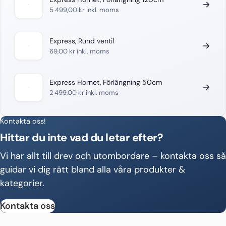
5 499,00
kr
inkl. moms
Express, Rund ventil
69,00
kr
inkl. moms
Express Hornet, Förlängning 50cm
2 499,00
kr
inkl. moms
Kontakta oss!
Hittar du inte vad du letar efter?
Vi har allt till drev och utombordare – kontakta oss så
guidar vi dig rätt bland alla våra produkter &
kategorier.
Kontakta oss