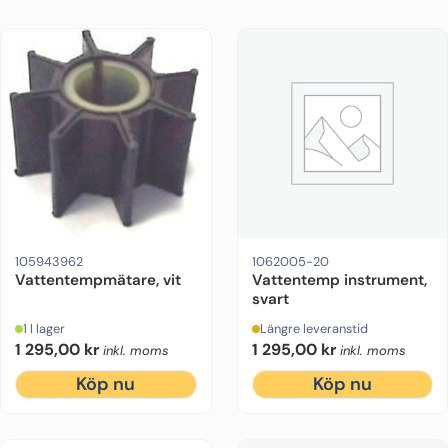
105943962
1062005-20
Vattentempmätare, vit
Vattentemp instrument,
svart
1 I lager
Längre leveranstid
1 295,00
kr
1 295,00
kr
inkl. moms
inkl. moms
Köp nu
Köp nu