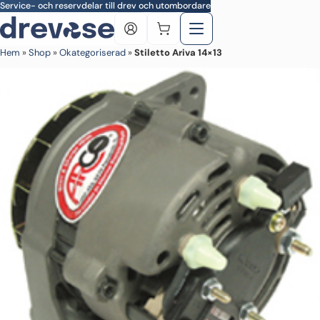
Skip to main content
Service- och reservdelar till drev och utombordare
Hem
»
Shop
»
Okategoriserad
»
Stiletto Ariva 14×13