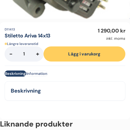
D11413
1 290,00
kr
Stiletto Ariva 14x13
inkl. moms
Längre leveranstid
-
+
Stiletto
Lägg i varukorg
Ariva
14x13
Beskrivning
Information
mängd
Beskrivning
Liknande produkter