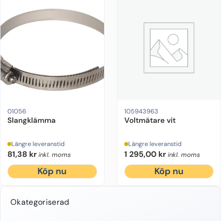
01056
105943963
Slangklämma
Voltmätare vit
Längre leveranstid
Längre leveranstid
81,38
kr
1 295,00
kr
inkl. moms
inkl. moms
Köp nu
Köp nu
Okategoriserad