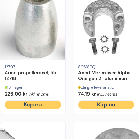
Drevmodell:
Bravo 1/2/3
Ursprung:
Eftermarknad
Motorfabrikat:
Motorfabrikat:
Mercruiser
Mercruiser
Drevmodel
12707
806189Q1
Anod propelleraxel, för
Anod Mercruiser Alpha
12718
One gen 2 i aluminium
13 I lager
Längre leveranstid
226,00
kr
74,19
kr
inkl. moms
inkl. moms
Köp nu
Köp nu