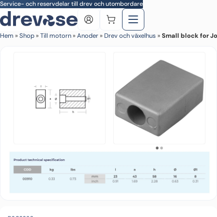
Skip to main content
Service- och reservdelar till drev och utombordare
Hem
»
Shop
»
Till motorn
»
Anoder
»
Drev och växelhus
»
Small block for 