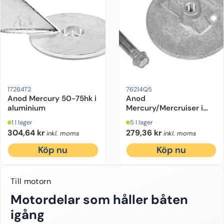
Motorfabrikat:
Mercury
Motorstyrka (hk):
50 hk, 60 hk, 70 hk, 75 hk
Motorfabrikat:
Mercruiser, Mercury
Material:
Alu
D
17264T2
76214Q5
Anod Mercury 50-75hk i
Anod
aluminium
Mercury/Mercruiser i
aluminium
1 I lager
5 I lager
304,64
kr
279,36
kr
inkl. moms
inkl. moms
Köp nu
Köp nu
Till motorn
Motordelar som håller båten
igång