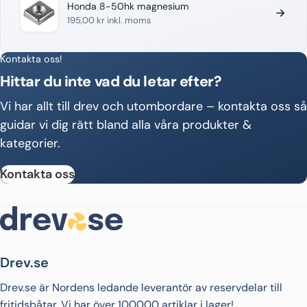
Honda 8-50hk magnesium
195,00
kr
inkl. moms
Kontakta oss!
Hittar du inte vad du letar efter?
Vi har allt till drev och utombordare – kontakta oss så
guidar vi dig rätt bland alla våra produkter &
kategorier.
Kontakta oss
Drev.se
Drev.se är Nordens ledande leverantör av reservdelar till
fritidsbåtar. Vi har över 100000 artiklar i lager!