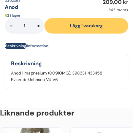
D302368
209,00
kr
Anod
inkl. moms
2 i lager
-
+
Anod
Lägg i varukorg
mängd
Beskrivning
Information
Beskrivning
Anod i magnesium (00910MG), 398331, 433458
Evinrude/Johnson V4, V6
Liknande produkter