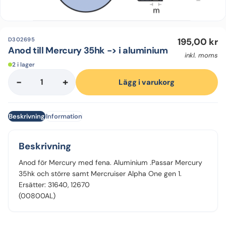
D302695
195,00
kr
Anod till Mercury 35hk -> i aluminium
inkl. moms
2 i lager
-
+
Anod
Lägg i varukorg
till
Mercury
Beskrivning
Information
35hk
-
>
Beskrivning
i
Anod för Mercury med fena. Aluminium .Passar Mercury
aluminium
35hk och större samt Mercruiser Alpha One gen 1.
mängd
Ersätter: 31640, 12670
(00800AL)