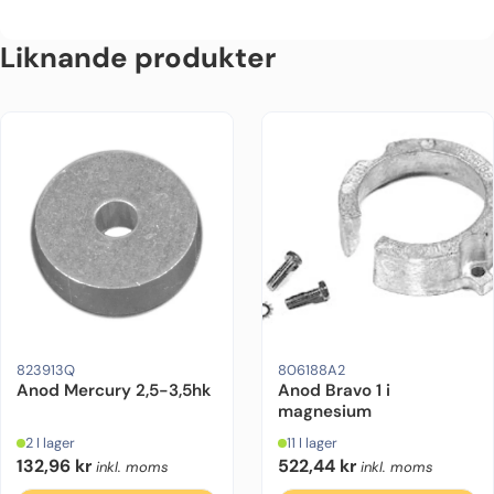
Liknande produkter
Motorfabrikat:
Mercury
Motorstyrka (hk):
2.5 hk, 3.3 hk, 3.5 hk
Motorfabrikat:
Mercruiser
Material:
Drevmodel
Alumini
823913Q
806188A2
Anod Mercury 2,5-3,5hk
Anod Bravo 1 i
magnesium
2 I lager
11 I lager
132,96
kr
522,44
kr
inkl. moms
inkl. moms