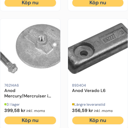
Köp nu
Köp nu
Motorfabrikat:
Mercruiser, Mercury
Drevmodell:
Motorfabrikat:
Alpha One Gen 2, Bravo 1, Bravo
Mercury
Motorstyrka 
76214A6
893404
Anod
Anod Verado L6
Mercury/Mercruiser i
magnesium
3 I lager
Längre leveranstid
399,58
kr
356,59
kr
inkl. moms
inkl. moms
Köp nu
Köp nu