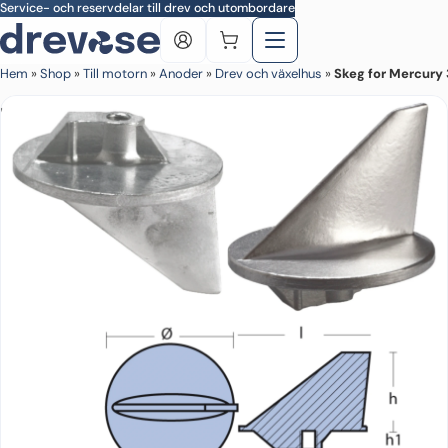
Skip to main content
Service- och reservdelar till drev och utombordare
Hem
»
Shop
»
Till motorn
»
Anoder
»
Drev och växelhus
»
Skeg for Mercury