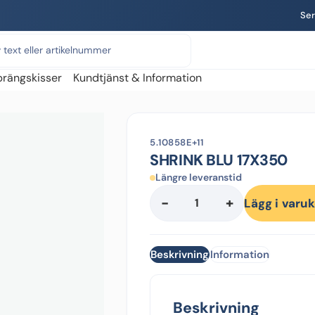
Ser
prängskisser
Kundtjänst & Information
5.10858E+11
SHRINK BLU 17X350
Längre leveranstid
-
+
SHRINK
Lägg i varu
BLU
17X350
mängd
Beskrivning
Information
Beskrivning