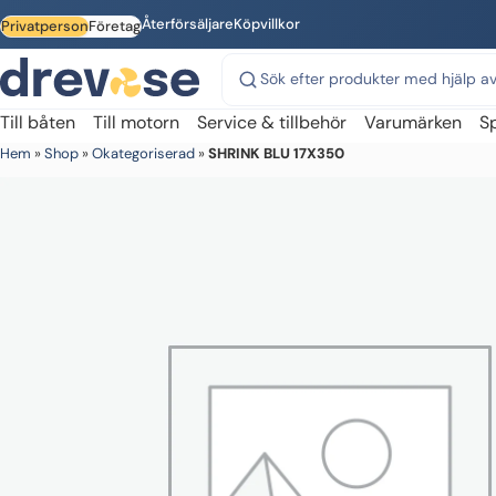
Skip to main content
Återförsäljare
Köpvillkor
Privatperson
Företag
Sök på webbplatsen
Till båten
Till motorn
Service & tillbehör
Varumärken
S
Hem
»
Shop
»
Okategoriserad
»
SHRINK BLU 17X350