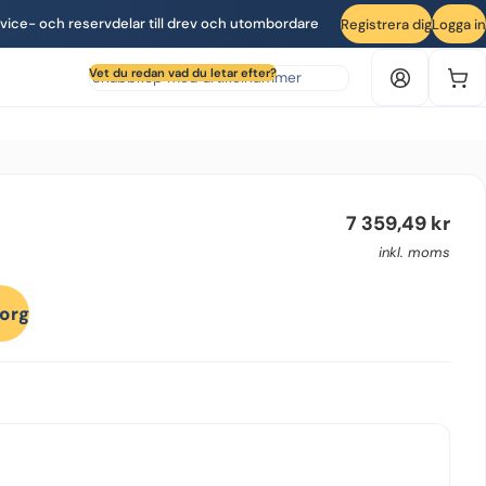
vice- och reservdelar till drev och utombordare
Registrera dig
Logga in
Sök produkt efter artikelnummer
Vet du redan vad du letar efter?
7 359,49
kr
inkl. moms
korg