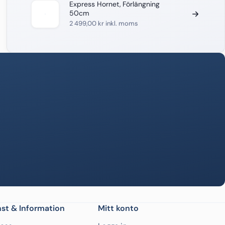
Express Hornet, Förlängning
50cm
2 499,00
kr
inkl. moms
st & Information
Mitt konto