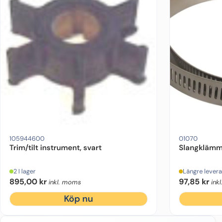
105944600
01070
Trim/tilt instrument, svart
Slangkläm
2 I lager
Längre levera
895,00
kr
97,85
kr
inkl. moms
ink
Köp nu