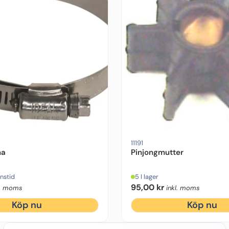
11191
ma
Pinjongmutter
nstid
5 I lager
95,00
kr
l. moms
inkl. moms
Köp nu
Köp nu