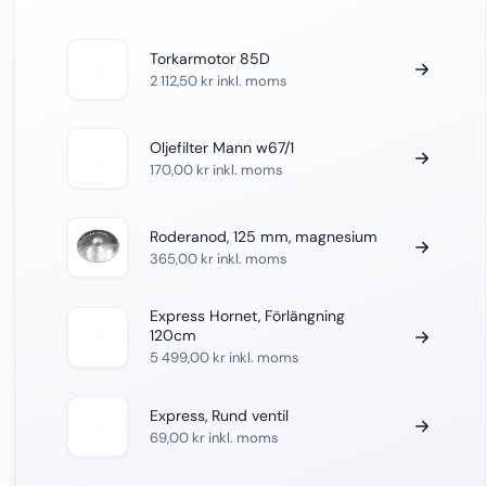
Torkarmotor 85D
2 112,50
kr
inkl. moms
Oljefilter Mann w67/1
170,00
kr
inkl. moms
Roderanod, 125 mm, magnesium
365,00
kr
inkl. moms
Express Hornet, Förlängning
120cm
5 499,00
kr
inkl. moms
Express, Rund ventil
69,00
kr
inkl. moms