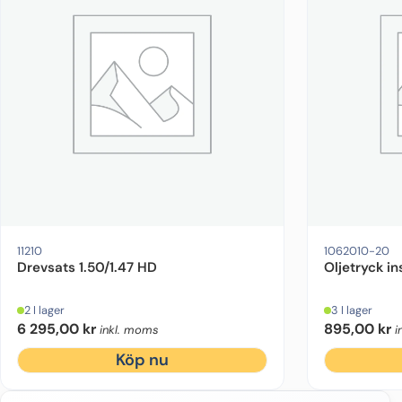
11210
1062010-20
Drevsats 1.50/1.47 HD
Oljetryck in
2 I lager
3 I lager
6 295,00
kr
895,00
kr
inkl. moms
i
Köp nu