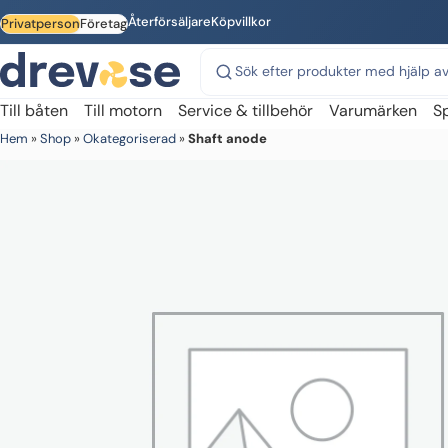
Skip to main content
Återförsäljare
Köpvillkor
Privatperson
Företag
Sök på webbplatsen
Till båten
Till motorn
Service & tillbehör
Varumärken
S
Hem
»
Shop
»
Okategoriserad
»
Shaft anode