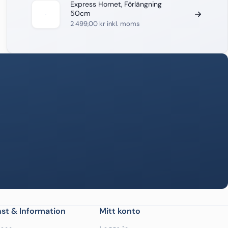
Express Hornet, Förlängning
50cm
2 499,00
kr
inkl. moms
st & Information
Mitt konto