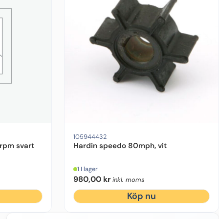
105944432
rpm svart
Hardin speedo 80mph, vit
1 I lager
980,00
kr
inkl. moms
Köp nu