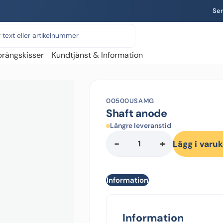
Ser
prängskisser
Kundtjänst & Information
00500USAMG
Shaft anode
Längre leveranstid
-
+
Shaft
Lägg i varu
anode
mängd
Information
Information