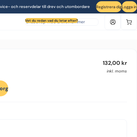
vice- och reservdelar till drev och utombordare
Registrera dig
Logga in
Sök produkt efter artikelnummer
Vet du redan vad du letar efter?
132,00
kr
inkl. moms
korg