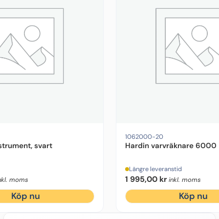
1062000-20
strument, svart
Hardin varvräknare 6000 
Längre leveranstid
1 995,00
kr
nkl. moms
inkl. moms
Köp nu
Köp nu