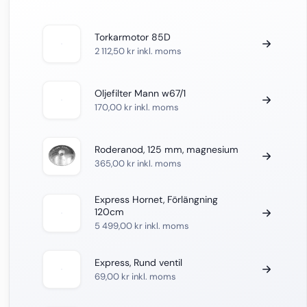
Torkarmotor 85D
2 112,50
kr
inkl. moms
Oljefilter Mann w67/1
170,00
kr
inkl. moms
Roderanod, 125 mm, magnesium
365,00
kr
inkl. moms
Express Hornet, Förlängning
120cm
5 499,00
kr
inkl. moms
Express, Rund ventil
69,00
kr
inkl. moms