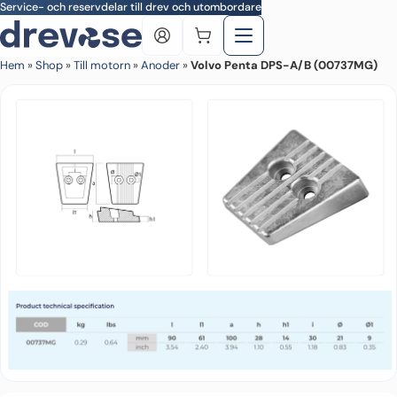
Skip to main content
Service- och reservdelar till drev och utombordare
Hem
»
Shop
»
Till motorn
»
Anoder
»
Volvo Penta DPS-A/B (00737MG)