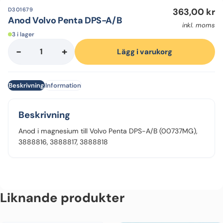
D301679
363,00
kr
Anod Volvo Penta DPS-A/B
inkl. moms
3 i lager
-
+
Anod
Lägg i varukorg
Volvo
Penta
Beskrivning
Information
DPS-
A/B
mängd
Beskrivning
Anod i magnesium till Volvo Penta DPS-A/B (00737MG),
3888816, 3888817, 3888818
Liknande produkter