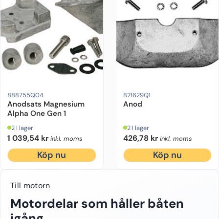
Motorfabrikat:
Mercruiser
Drevmodell:
Alpha One Gen 1
Drevmodell:
Bravo 1/2/3
Material:
Magnesium
Ursprung:
Mo
Ur
888755Q04
821629Q1
Anodsats Magnesium
Anod
Alpha One Gen 1
2 I lager
2 I lager
1 039,54
kr
426,78
kr
inkl. moms
inkl. moms
Köp nu
Köp nu
Till motorn
Motordelar som håller båten
igång