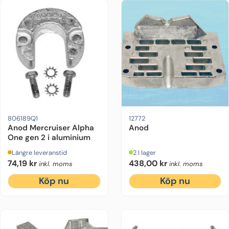
Motorfabrikat:
Mercruiser
Drevmodell:
Alpha One Gen 2
Motorfabrikat:
Material:
OMC
Aluminium
Ur
806189Q1
12772
Anod Mercruiser Alpha
Anod
One gen 2 i aluminium
Längre leveranstid
2 I lager
74,19
kr
438,00
kr
inkl. moms
inkl. moms
Köp nu
Köp nu