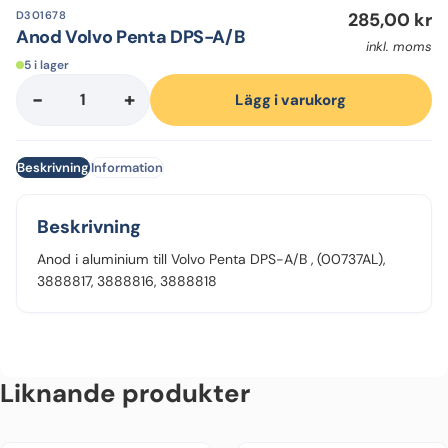
D301678
285,00
kr
Anod Volvo Penta DPS-A/B
inkl. moms
5 i lager
-
+
Anod
Lägg i varukorg
Volvo
Penta
Beskrivning
Information
DPS-
A/B
mängd
Beskrivning
Anod i aluminium till Volvo Penta DPS-A/B , (00737AL),
3888817, 3888816, 3888818
Liknande produkter