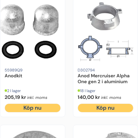
Drevmodell:
Alpha One Gen 1
Ursprung:
Original
Motorfabrikat:
Motorfabrikat:
Mercruiser
Mercruiser
Drevmodel
55989Q9
D302794
Anodkit
Anod Mercruiser Alpha
One gen 2 i aluminium
2 I lager
18 I lager
205,19
kr
140,00
kr
inkl. moms
inkl. moms
Köp nu
Köp nu