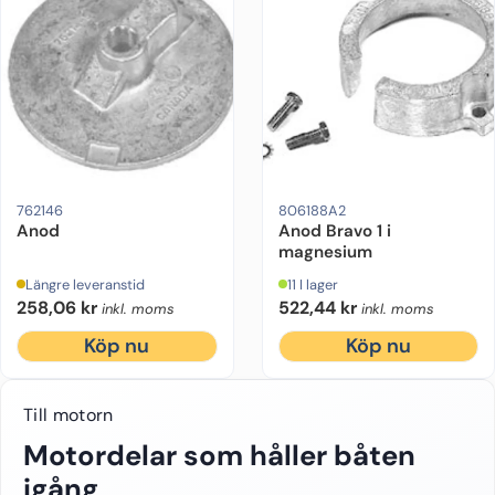
Drevmodell:
Alpha One Gen 2
Motorfabrikat:
Motorfabrikat:
Mercruiser
Mercruiser
Drevmodel
762146
806188A2
Anod
Anod Bravo 1 i
magnesium
Längre leveranstid
11 I lager
258,06
kr
522,44
kr
inkl. moms
inkl. moms
Köp nu
Köp nu
Till motorn
Motordelar som håller båten
igång