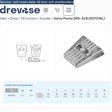
Skip to main content
Service- och reservdelar till drev och utombordare
Hem
»
Shop
»
Till motorn
»
Anoder
»
Volvo Penta DPS-A/B (00737AL)