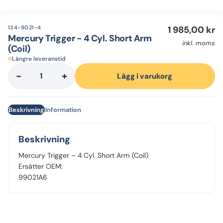
134-9021-4
1 985,00
kr
Mercury Trigger - 4 Cyl. Short Arm
inkl. moms
(Coil)
Längre leveranstid
-
+
Mercury
Lägg i varukorg
Trigger
-
Beskrivning
Information
4
Cyl.
Short
Beskrivning
Arm
Mercury Trigger – 4 Cyl. Short Arm (Coil)
(Coil)
Ersätter OEM:
mängd
99021A6