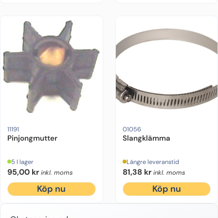
11191
01056
Pinjongmutter
Slangklämma
5 I lager
Längre leveranstid
95,00
kr
81,38
kr
inkl. moms
inkl. moms
Köp nu
Köp nu