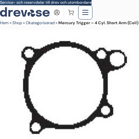
Skip to main content
Service- och reservdelar till drev och utombordare
Hem
»
Shop
»
Okategoriserad
»
Mercury Trigger – 4 Cyl. Short Arm (Coil