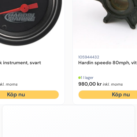
105944432
k instrument, svart
Hardin speedo 80mph, vit
1 I lager
980,00
kr
nkl. moms
inkl. moms
Köp nu
Köp nu