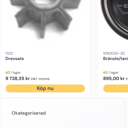
11212
1062020-20
Drevsats
Bränsle/tan
3 I lager
3 I lager
9 728,35
kr
895,00
kr
inkl. moms
i
Köp nu
Okategoriserad