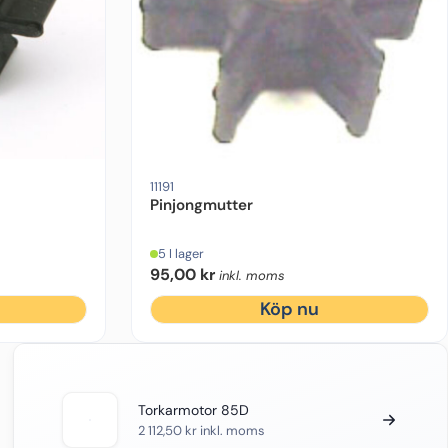
11191
Pinjongmutter
5 I lager
95,00
kr
inkl. moms
Köp nu
Torkarmotor 85D
2 112,50
kr
inkl. moms