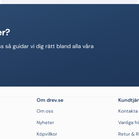
er?
s så guidar vi dig rätt bland alla våra
Om drev.se
Kundtjän
Om oss
Kontakta
Nyheter
Vanliga f
Köpvillkor
Retur & 