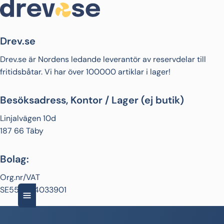
Drev.se
Drev.se är Nordens ledande leverantör av reservdelar till
fritidsbåtar. Vi har över 100000 artiklar i lager!
Besöksadress, Kontor / Lager (ej butik)
Linjalvägen 10d
187 66 Täby
Bolag:
Org.nr/VAT
SE556664033901
Till båten
Till motorn
Service & tillbehör