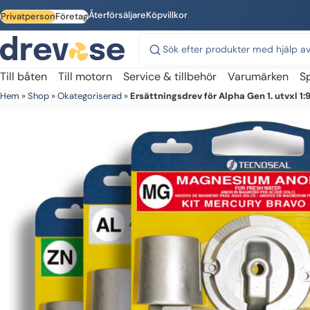
Skip to main content
Återförsäljare
Köpvillkor
Privatperson
Företag
Sök på webbplatsen
Till båten
Till motorn
Service & tillbehör
Varumärken
S
Hem
»
Shop
»
Okategoriserad
»
Ersättningsdrev för Alpha Gen 1. utvxl 1:9