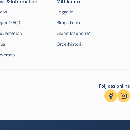
st & Information
Mitt konto
 oss
Logga in
rågor (FAQ)
Skapa konto
Reklamation
Glömt lösenord?
tus
Orderhistorik
everans
Följ oss online
Facebook
Inst