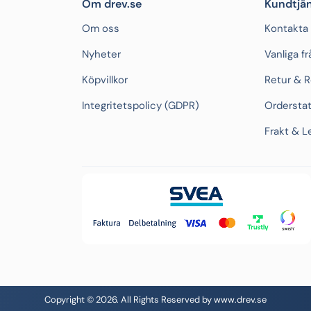
Om drev.se
Kundtjän
Om oss
Kontakta
Nyheter
Vanliga f
Köpvillkor
Retur & 
Integritetspolicy (GDPR)
Ordersta
Frakt & L
Copyright © 2026. All Rights Reserved by www.drev.se