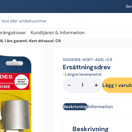
Ser
prängskisser
Kundtjänst & Information
8, 1 års garanti. Kort drivaxel. CR
SE106198-KORT-AXEL-CR
Ersättningsdrev
Längre leveranstid
-
+
Ersättningsdrev
Lägg i varu
mängd
Beskrivning
Information
Beskrivning