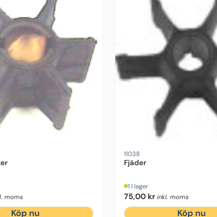
11038
ter
Fjäder
1 I lager
75,00
kr
kl. moms
inkl. moms
Köp nu
Köp nu