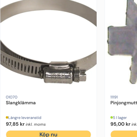
01070
11191
Slangklämma
Pinjongmut
Längre leveranstid
5 I lager
97,85
kr
95,00
kr
inkl. moms
in
Köp nu