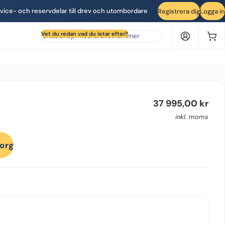
vice- och reservdelar till drev och utombordare
Registrera dig
Logga in
Sök produkt efter artikelnummer
Vet du redan vad du letar efter?
37 995,00
kr
inkl. moms
korg