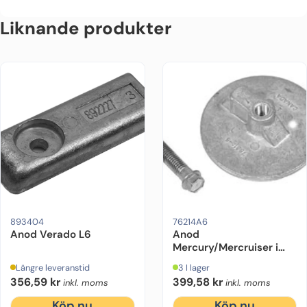
Liknande produkter
Motorfabrikat:
Mercury
Motorstyrka (hk):
225 hk, 250 hk, 275 hk, 300 hk
Motorfabrikat:
Mercruiser, Mercury
Materia
D
893404
76214A6
Anod Verado L6
Anod
Mercury/Mercruiser i
magnesium
Längre leveranstid
3 I lager
356,59
kr
399,58
kr
inkl. moms
inkl. moms
Köp nu
Köp nu