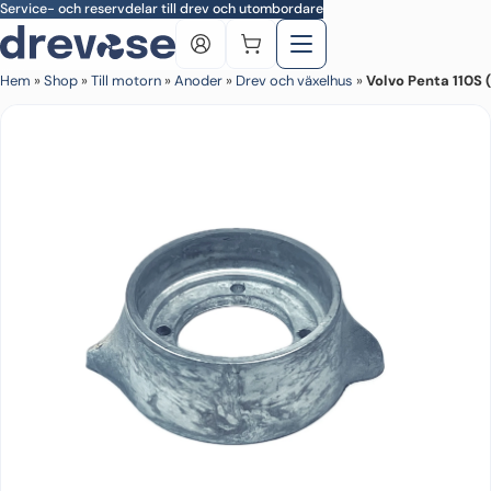
Skip to main content
Service- och reservdelar till drev och utombordare
Hem
»
Shop
»
Till motorn
»
Anoder
»
Drev och växelhus
»
Volvo Penta 110S