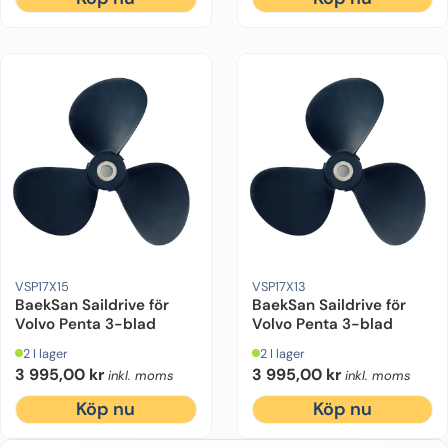
Motorfabrikat:
Volvo, Yanmar
Drevmodell:
110S, 120S, 130S, 150s, MS25S, SD20, S
Motorfabrikat:
Volvo, Yanmar
Drevmod
VSP17X15
VSP17X13
BaekSan Saildrive för
BaekSan Saildrive för
Volvo Penta 3-blad
Volvo Penta 3-blad
2 I lager
2 I lager
3 995,00
kr
3 995,00
kr
inkl. moms
inkl. moms
Köp nu
Köp nu