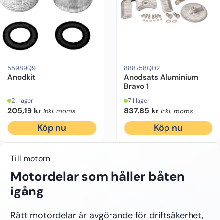
Drevmodell:
Alpha One Gen 1
Ursprung:
Original
Motorfabrikat:
Motorfabrikat:
Mercruiser
Mercruiser
Drevmodel
55989Q9
888758Q02
Anodkit
Anodsats Aluminium
Bravo 1
2 I lager
7 I lager
205,19
kr
837,85
kr
inkl. moms
inkl. moms
Köp nu
Köp nu
Till motorn
Motordelar som håller båten
igång
Rätt motordelar är avgörande för driftsäkerhet,