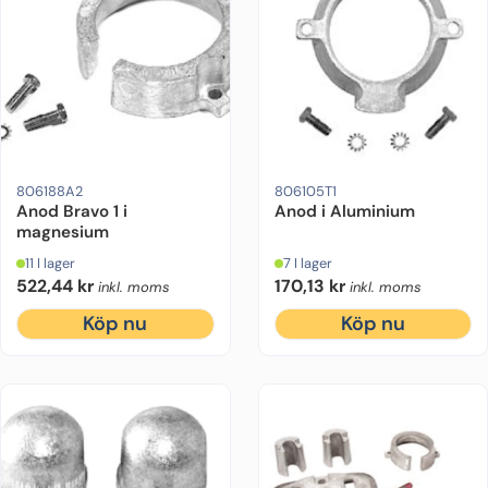
Motorfabrikat:
Mercruiser
Drevmodell:
Bravo 1
Drevmodell:
Material:
Bravo 1/2/3
Magnesium
Ursprung:
Ursprung:
Mo
Or
806188A2
806105T1
Anod Bravo 1 i
Anod i Aluminium
magnesium
11 I lager
7 I lager
522,44
kr
170,13
kr
inkl. moms
inkl. moms
Köp nu
Köp nu