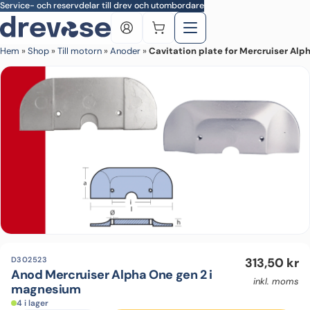
Skip to main content
Service- och reservdelar till drev och utombordare
Hem
»
Shop
»
Till motorn
»
Anoder
»
Cavitation plate for Mercruiser Al
D302523
313,50
kr
Anod Mercruiser Alpha One gen 2 i
inkl. moms
magnesium
4 i lager