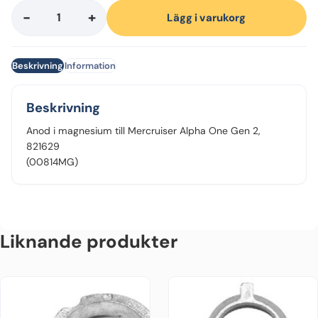
-
+
Anod
Lägg i varukorg
Mercruiser
Alpha
Beskrivning
Information
One
gen
2
Beskrivning
i
Anod i magnesium till Mercruiser Alpha One Gen 2,
magnesium
821629
mängd
(00814MG)
Liknande produkter