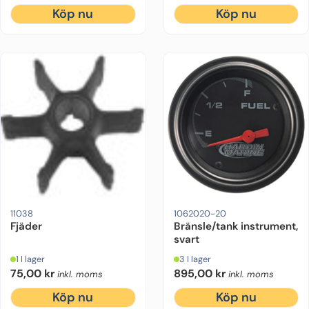
Köp nu
Köp nu
11038
1062020-20
Fjäder
Bränsle/tank instrument,
svart
1 I lager
3 I lager
75,00
kr
895,00
kr
inkl. moms
inkl. moms
Köp nu
Köp nu