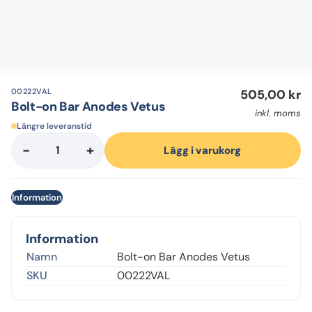
00222VAL
505,00
kr
Bolt-on Bar Anodes Vetus
inkl. moms
Längre leveranstid
-
+
Bolt-
Lägg i varukorg
on
Bar
Information
Anodes
Vetus
mängd
Information
Namn
Bolt-on Bar Anodes Vetus
SKU
00222VAL