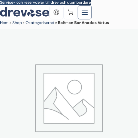
Skip to main content
Service- och reservdelar till drev och utombordare
Hem
»
Shop
»
Okategoriserad
»
Bolt-on Bar Anodes Vetus