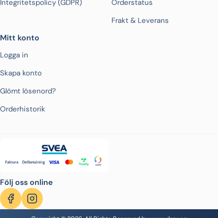
Integritetspolicy (GDPR)
Orderstatus
Frakt & Leverans
Mitt konto
Logga in
Skapa konto
Glömt lösenord?
Orderhistorik
Följ oss online
Facebook
Instagram