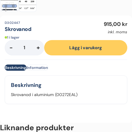
D302447
915,00
kr
Skrovanod
inkl. moms
1 i lager
-
+
Skrovanod
Lägg i varukorg
mängd
Beskrivning
Information
Beskrivning
Skrovanod i aluminium (00272EAL)
Liknande produkter