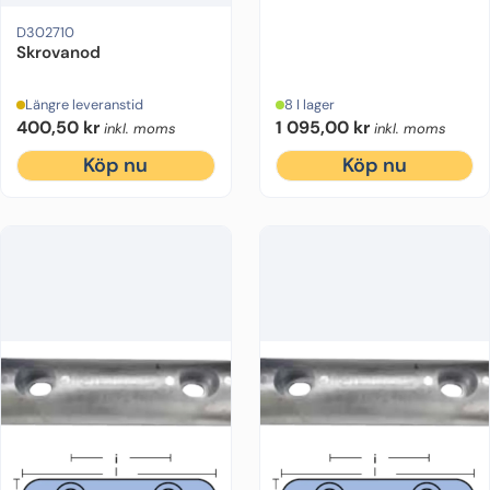
D302710
Skrovanod
Längre leveranstid
8 I lager
400,50
kr
1 095,00
kr
inkl. moms
inkl. moms
Köp nu
Köp nu
Typ:
Bolt-on
Längd:
120 mm
Bredd:
46 mm
Material:
Magnesium