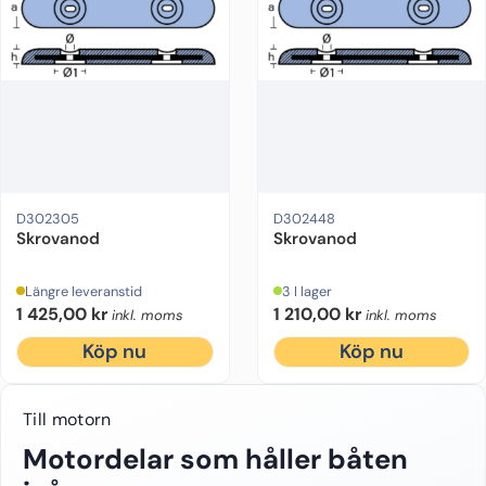
D302305
D302448
Skrovanod
Skrovanod
Längre leveranstid
3 I lager
1 425,00
kr
1 210,00
kr
inkl. moms
inkl. moms
Köp nu
Köp nu
Till motorn
Motordelar som håller båten