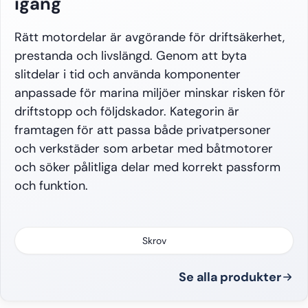
igång
Rätt motordelar är avgörande för driftsäkerhet,
prestanda och livslängd. Genom att byta
slitdelar i tid och använda komponenter
anpassade för marina miljöer minskar risken för
driftstopp och följdskador. Kategorin är
Typ:
Rektangel
Material:
Zink
Längd:
455 mm
Typ:
Bredd:
Rektangel
90 mm
Längd:
455 mm
Bredd:
framtagen för att passa både privatpersoner
och verkstäder som arbetar med båtmotorer
och söker pålitliga delar med korrekt passform
och funktion.
Skrov
Se alla produkter