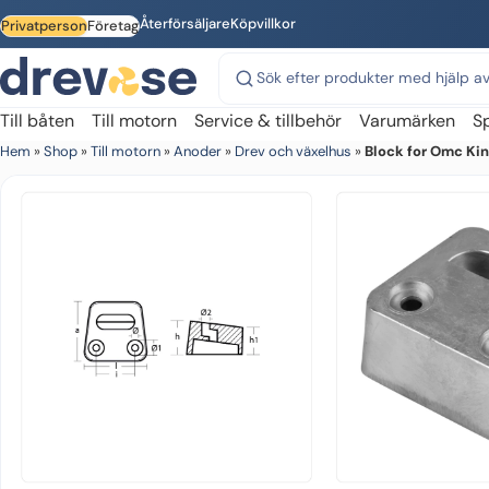
Skip to main content
Återförsäljare
Köpvillkor
Privatperson
Företag
Sök på webbplatsen
Till båten
Till motorn
Service & tillbehör
Varumärken
S
Hem
»
Shop
»
Till motorn
»
Anoder
»
Drev och växelhus
»
Block for Omc Ki