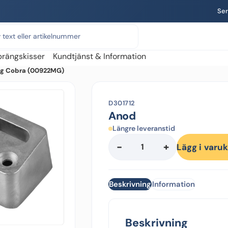
Ser
prängskisser
Kundtjänst & Information
ng Cobra (00922MG)
D301712
Anod
Längre leveranstid
-
+
Anod
Lägg i varu
mängd
Beskrivning
Information
Beskrivning