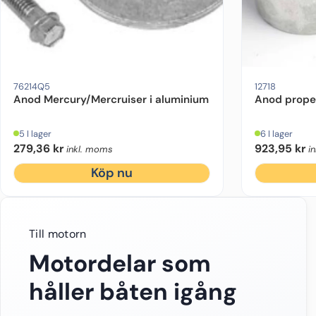
Motorfabrikat:
Mercruiser, Mercury
Drevmodell:
Alpha One Gen 2, Bravo 1, Bravo
Motorfabrikat:
Mer
76214Q5
12718
Anod Mercury/Mercruiser i aluminium
Anod propel
5 I lager
6 I lager
279,36
kr
923,95
kr
inkl. moms
i
Köp nu
Till motorn
Motordelar som
håller båten igång