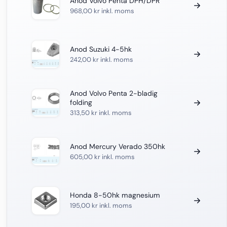
Anod Volvo Penta DPH/DPR
968,00
kr
inkl. moms
Anod Suzuki 4-5hk
242,00
kr
inkl. moms
Anod Volvo Penta 2-bladig
folding
313,50
kr
inkl. moms
Anod Mercury Verado 350hk
605,00
kr
inkl. moms
Honda 8-50hk magnesium
195,00
kr
inkl. moms