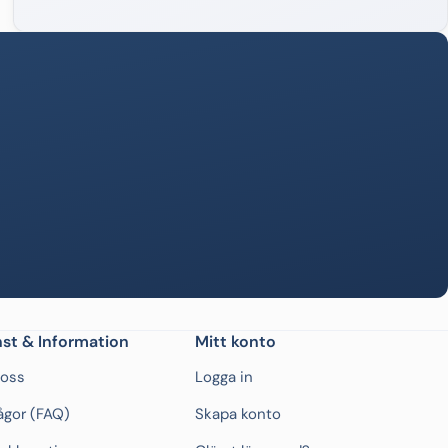
st & Information
Mitt konto
 oss
Logga in
rågor (FAQ)
Skapa konto