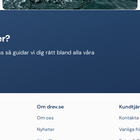
er?
s så guidar vi dig rätt bland alla våra
Om drev.se
Kundtjän
Om oss
Kontakta
Nyheter
Vanliga f