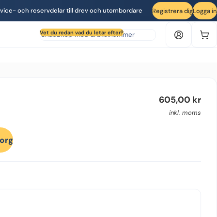
vice- och reservdelar till drev och utombordare
Registrera dig
Logga in
Sök produkt efter artikelnummer
Vet du redan vad du letar efter?
605,00
kr
inkl. moms
korg