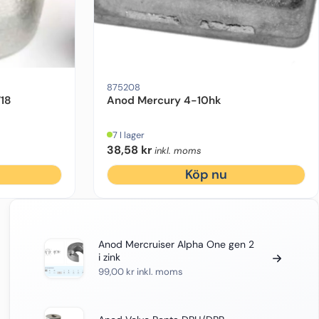
, 300 hk
arknad
termarknad
Material:
Material:
Motorfabrikat:
Aluminium
Aluminium
Motorfabrikat:
Mercruiser
Ursprung:
Original
Mercury
Motorstyrka (hk):
4 hk, 5 hk, 6 hk
875208
718
Anod Mercury 4-10hk
7 I lager
38,58
kr
inkl. moms
Köp nu
Anod Mercruiser Alpha One gen 2
i zink
99,00
kr
inkl. moms