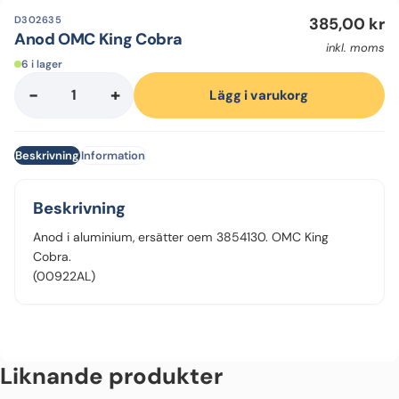
D302635
385,00
kr
Anod OMC King Cobra
inkl. moms
6 i lager
-
+
Anod
Lägg i varukorg
OMC
King
Beskrivning
Information
Cobra
mängd
Beskrivning
Anod i aluminium, ersätter oem 3854130. OMC King
Cobra.
(00922AL)
Liknande produkter