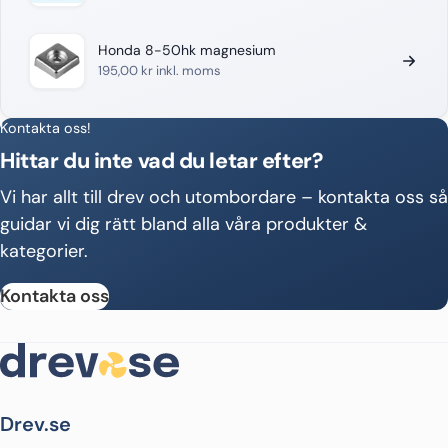
Honda 8-50hk magnesium
195,00
kr
inkl. moms
Kontakta oss!
Hittar du inte vad du letar efter?
Vi har allt till drev och utombordare – kontakta oss så
guidar vi dig rätt bland alla våra produkter &
kategorier.
Kontakta oss
Drev.se