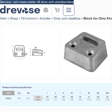
Skip to main content
Service- och reservdelar till drev och utombordare
Hem
»
Shop
»
Till motorn
»
Anoder
»
Drev och växelhus
»
Block for Omc Ki