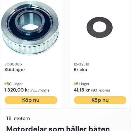
Drevmodell:
Alpha One Gen 2, Bravo 1, Bravo 2, Bravo 3, Cobra
Drevmodell:
Alpha One Gen 2, Bravo 1,
Motorfabrikat:
Me
3000805
12-32518
Stödlager
Bricka
50 I lager
5 I lager
1 320,00
kr
41,18
kr
inkl. moms
inkl. moms
Köp nu
Köp nu
Till motorn
Motordelar som håller båten