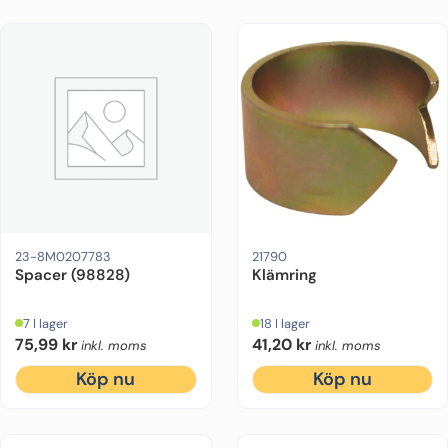
Drevmodell:
Alpha One Gen 1, Alpha O
23-8M0207783
21790
Spacer (98828)
Klämring
7 I lager
18 I lager
75,99
kr
41,20
kr
inkl. moms
inkl. moms
Köp nu
Köp nu