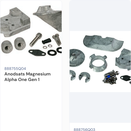
Motorfabrikat:
Mercruiser
Drevmodell:
Alpha One Gen 1
Material:
Magnesium
Ur
888755Q04
Anodsats Magnesium
Alpha One Gen 1
888756Q03