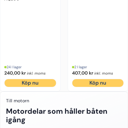
24 I lager
2 I lager
240,00
kr
407,00
kr
inkl. moms
inkl. moms
Köp nu
Köp nu
Till motorn
Motordelar som håller båten
igång