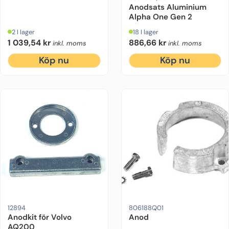
Anodsats Aluminium
Alpha One Gen 2
2 I lager
18 I lager
1 039,54
kr
886,66
kr
inkl. moms
inkl. moms
Köp nu
Köp nu
Motorfabrikat:
Volvo
Drevmodell:
Alpha One Gen 2
Motorfa
Drevmodell:
Alpha One Gen 2
Urspru
12894
806188Q01
Anodkit för Volvo
Anod
AQ200