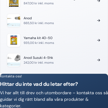
847,00
kr
inkl. moms
Anod
665,50
kr
inkl. moms
Yamaha kit 40-50
935,00
kr
inkl. moms
Anod Suzuki 4-5hk
242,00
kr
inkl. moms
Kontakta oss!
Hittar du inte vad du letar efter?
Vi har allt till drev och utombordare – kontakta oss så
guidar vi dig rätt bland alla våra produkter &
kategorier.