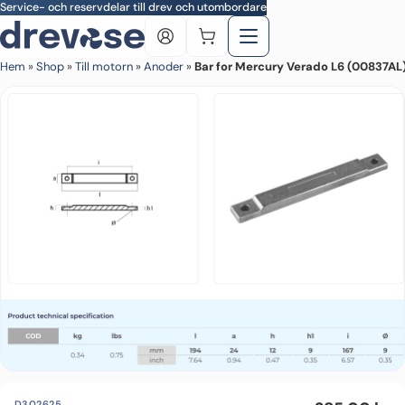
Skip to main content
Service- och reservdelar till drev och utombordare
Hem
»
Shop
»
Till motorn
»
Anoder
»
Bar for Mercury Verado L6 (00837AL
D302625