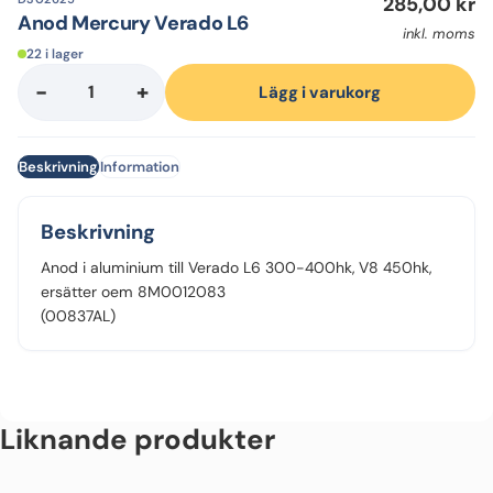
285,00
kr
Anod Mercury Verado L6
inkl. moms
22 i lager
-
+
Anod
Lägg i varukorg
Mercury
Verado
Beskrivning
Information
L6
mängd
Beskrivning
Anod i aluminium till Verado L6 300-400hk, V8 450hk,
ersätter oem 8M0012083
(00837AL)
Liknande produkter