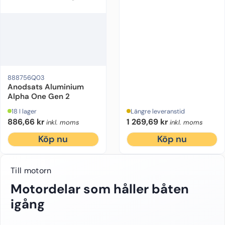
888756Q03
Anodsats Aluminium
Alpha One Gen 2
18 I lager
Längre leveranstid
886,66
kr
1 269,69
kr
inkl. moms
inkl. moms
Köp nu
Köp nu
Till motorn
Motordelar som håller båten
igång