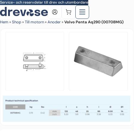
Skip to main content
Service- och reservdelar till drev och utombordare
Hem
»
Shop
»
Till motorn
»
Anoder
»
Volvo Penta Aq290 (00708MG)