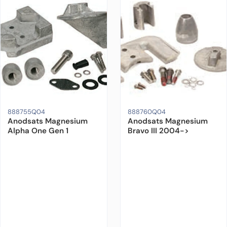
Motorfabrikat:
Mercruiser
Drevmodell:
Alpha One Gen 1
Motorfabrikat:
Material:
Mercruiser
Magnesium
Drevmodel
Ur
888755Q04
888760Q04
Anodsats Magnesium
Anodsats Magnesium
Alpha One Gen 1
Bravo III 2004->