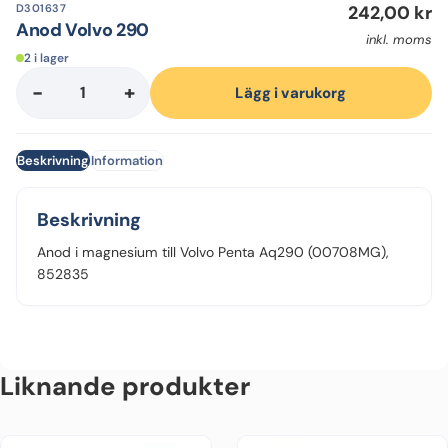
D301637
242,00
kr
Anod Volvo 290
inkl. moms
2 i lager
-
+
Anod
Lägg i varukorg
Volvo
290
Beskrivning
Information
mängd
Beskrivning
Anod i magnesium till Volvo Penta Aq290 (00708MG),
852835
Liknande produkter