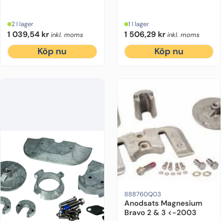
2 I lager
1 I lager
1 039,54
kr
1 506,29
kr
inkl. moms
inkl. moms
Köp nu
Köp nu
Drevmodell:
Bravo 2, Bravo 3
Ursprun
888760Q03
Anodsats Magnesium
Bravo 2 & 3 <-2003