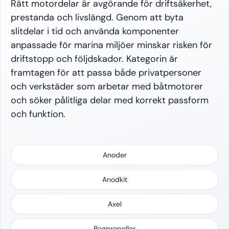
Rätt motordelar är avgörande för driftsäkerhet,
prestanda och livslängd. Genom att byta
slitdelar i tid och använda komponenter
anpassade för marina miljöer minskar risken för
driftstopp och följdskador. Kategorin är
Drevmodell:
Alpha One Gen 2
Ursprung:
Original
Motorfabrikat:
Mercruiser
Mater
framtagen för att passa både privatpersoner
och verkstäder som arbetar med båtmotorer
och söker pålitliga delar med korrekt passform
och funktion.
Anoder
Anodkit
Axel
Bogpropeller