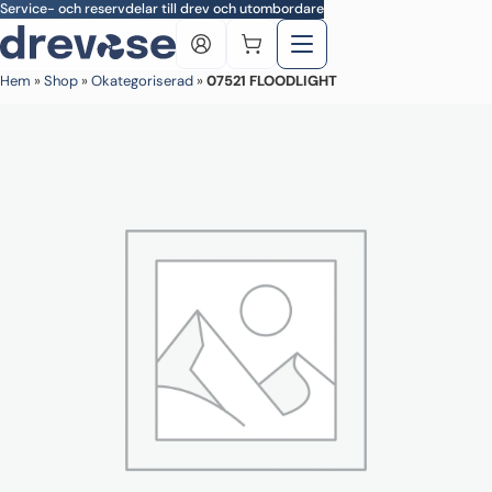
Skip to main content
Service- och reservdelar till drev och utombordare
Hem
»
Shop
»
Okategoriserad
»
07521 FLOODLIGHT