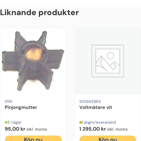
Liknande produkter
11191
105943963
Pinjongmutter
Voltmätare vit
5 I lager
Längre leveranstid
95,00
kr
1 295,00
kr
inkl. moms
inkl. moms
Köp nu
Köp nu