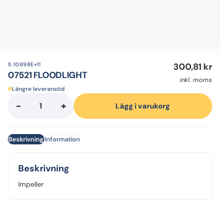
5.10898E+11
300,81
kr
07521 FLOODLIGHT
inkl. moms
Längre leveranstid
-
+
07521
Lägg i varukorg
FLOODLIGHT
mängd
Beskrivning
Information
Beskrivning
Impeller