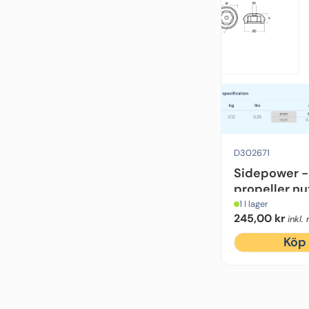
Motorfabrikat:
Sidepo
D302671
Sidepower -
1 I lager
245,00
kr
inkl
Köp