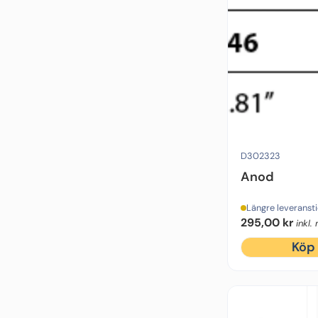
Motorfabrikat:
Sidepo
D302323
Anod
Längre leveranst
295,00
kr
inkl
Köp