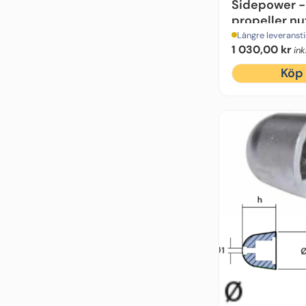
Sidepower -
propeller nu
(01053AL)
Längre leveranst
1 030,00
kr
in
Köp