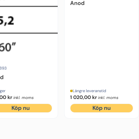
Anod
rikat:
Sidepower
Material:
Zink
Diameter:
26 mm
Typ:
Kona
Höjd:
26 mm
893
od
ager
Längre leveranstid
,00
kr
1 020,00
kr
inkl. moms
inkl. moms
Köp nu
Köp nu