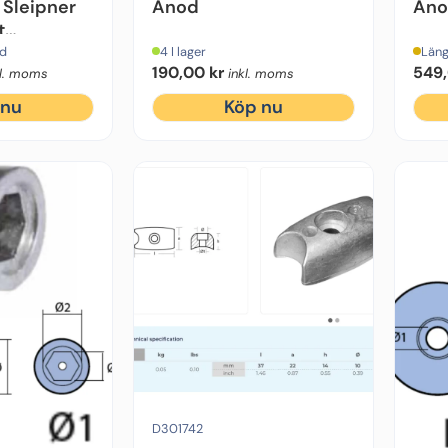
 Sleipner
Anod
An
t
id
4 I lager
Läng
190,00
kr
549
kl. moms
inkl. moms
 nu
Köp nu
Motorfabrikat:
Sidepower
Material:
Zink
Diameter:
L=37
D301742