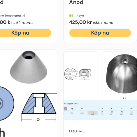
od
Anod
re leveranstid
1 I lager
,00
kr
425,00
kr
inkl. moms
inkl. moms
Köp nu
Köp nu
 mm
Typ:
Rektangel
Höjd:
b=22 mm
Motorfabrikat:
Sidepower
Material:
Zink
Di
D301740