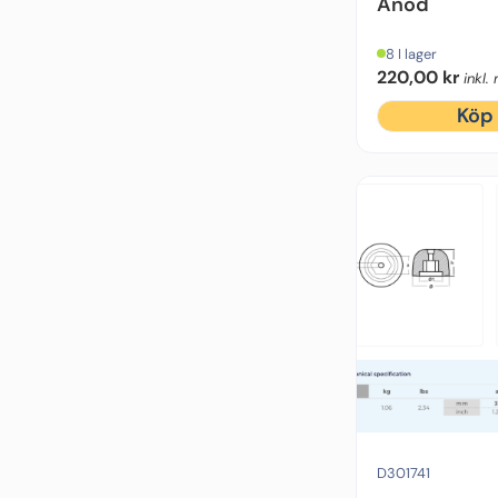
Anod
8 I lager
220,00
kr
inkl
Köp
Motorfabrikat:
Sidepo
D301741