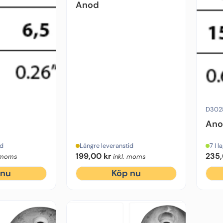
Anod
wer
Material:
Zink
Diameter:
49 mm
Typ:
Kupol
Höjd:
42 mm
Motorfab
D302
An
id
Längre leveranstid
7 I l
199,00
kr
235
. moms
inkl. moms
 nu
Köp nu