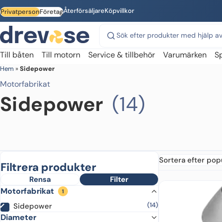
Skip to main content
Återförsäljare
Köpvillkor
Privatperson
Företag
Sök på webbplatsen
Till båten
Till motorn
Service & tillbehör
Varumärken
S
Hem
»
Sidepower
Motorfabrikat
Sidepower
(14)
Filtrera produkter
Rensa
Filter
Motorfabrikat
1
(14)
Sidepower
Diameter