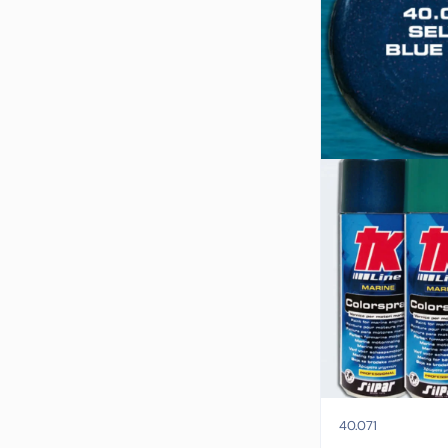
(3)
40 hk
(2)
50 hk
(1)
55 hk
(1)
60 hk
(1)
70 hk
(1)
115 hk
(1)
130 hk
(1)
150 hk
(1)
175 hk
(1)
200 hk
(1)
225 hk
(1)
250 hk
Motorfabrikat:
Selva
40.071