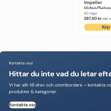
Impeller
Hidea/Selv
6-15hk
3 I lager
287,50
kr
inkl.
Köp
Kontakta oss!
Hittar du inte vad du letar eft
Vi har allt till drev och utombordare – kontakta os
produkter & kategorier.
Kontakta oss