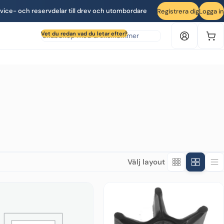
vice- och reservdelar till drev och utombordare
Registrera dig
Logga in
Sök produkt efter artikelnummer
Vet du redan vad du letar efter?
Välj layout