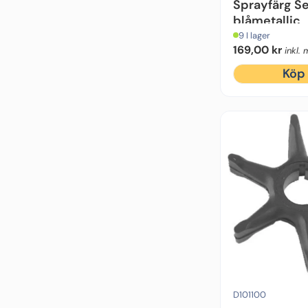
Sprayfärg Se
blåmetallic
9 I lager
169,00
kr
inkl.
Köp
Motorfabrikat:
Hidea, 
D101100