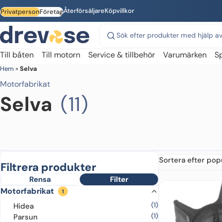
Skip to main content
Återförsäljare
Köpvillkor
Privatperson
Företag
Sök på webbplatsen
Till båten
Till motorn
Service & tillbehör
Varumärken
S
Hem
»
Selva
Motorfabrikat
Selva
(11)
Filtrera produkter
Rensa
Filter
Motorfabrikat
1
(1)
Hidea
(1)
Parsun