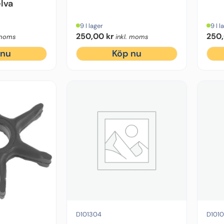
lva
9 I lager
9 I l
250,00
kr
250
 moms
inkl. moms
 nu
Köp nu
Selva, Yamaha
Motorstyrka (hk):
15 hk, 6 hk, 8 hk, 9.9 hk
Antal vingar:
6
Centrumd
D101304
D101