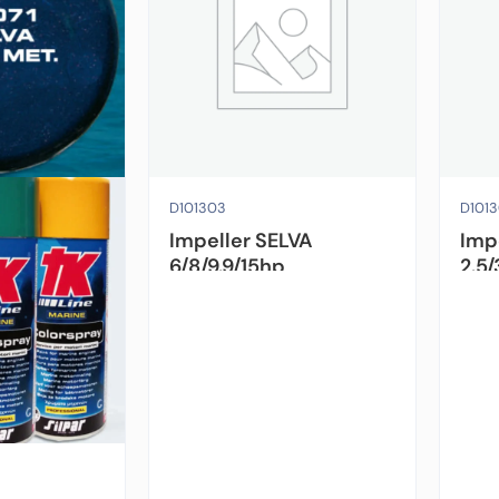
D101303
D1013
Impeller SELVA
Imp
6/8/9.9/15hp
2.5/