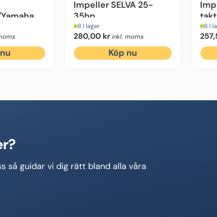
Impeller SELVA 25-
Imp
a/Yamaha
35hp
takt
8 I lager
6 I l
280,00
kr
257
 moms
inkl. moms
 nu
Köp nu
er?
s så guidar vi dig rätt bland alla våra