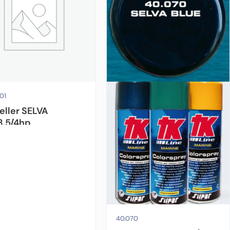
01
eller SELVA
3.5/4hp
Motorfabrikat:
Selva
40.070