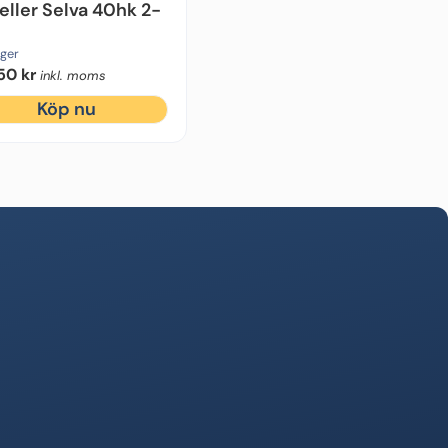
eller Selva 40hk 2-
ager
,50
kr
inkl. moms
Köp nu