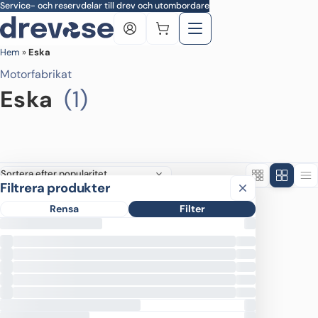
Skip to main content
Service- och reservdelar till drev och utombordare
Hem
»
Eska
Motorfabrikat
Eska
(1)
Filtrera produkter
Filtrera produkter
Rensa
Filter